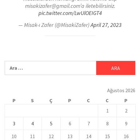
misakizafer@gmail.com’a iletebilirsiniz.
pic.twitter.com/LwUlOEIGT4
— Misak-ı Zafer (@MisakiZafer)
April 27, 2023
Ağustos 2026
P
S
Ç
P
C
C
P
1
2
3
4
5
6
7
8
9
10
11
12
13
14
15
16