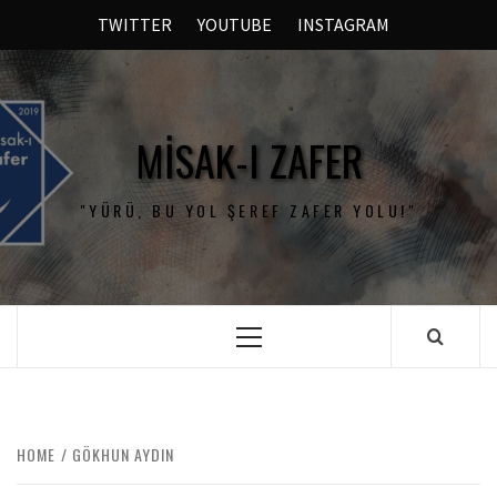
TWITTER
YOUTUBE
INSTAGRAM
MISAK-I ZAFER
"YÜRÜ, BU YOL ŞEREF ZAFER YOLU!"
HOME
GÖKHUN AYDIN