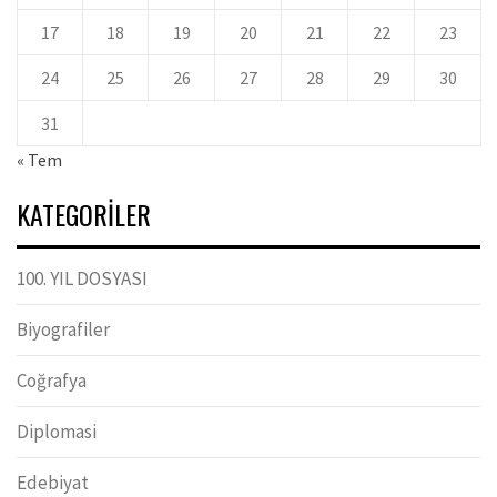
17
18
19
20
21
22
23
24
25
26
27
28
29
30
31
« Tem
KATEGORILER
100. YIL DOSYASI
Biyografiler
Coğrafya
Diplomasi
Edebiyat