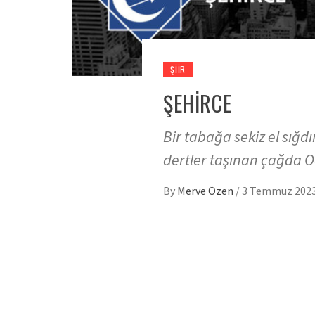
ŞIIR
ŞEHİRCE
Bir tabağa sekiz el sığ
dertler taşınan çağda O
By
Merve Özen
/
3 Temmuz 202