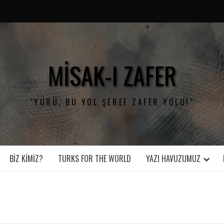
MISAK-I ZAFER
"YÜRÜ, BU YOL ŞEREF ZAFER YOLU!"
BIZ KIMIZ?
TURKS FOR THE WORLD
YAZI HAVUZUMUZ