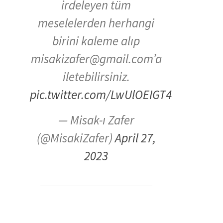
irdeleyen tüm
meselelerden herhangi
birini kaleme alıp
misakizafer@gmail.com’a
iletebilirsiniz.
pic.twitter.com/LwUlOEIGT4
— Misak-ı Zafer
(@MisakiZafer)
April 27,
2023