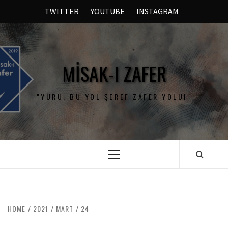
TWITTER
YOUTUBE
INSTAGRAM
MISAK-I ZAFER
"YÜRÜ, BU YOL ŞEREF ZAFER YOLU!"
HOME
2021
MART
24