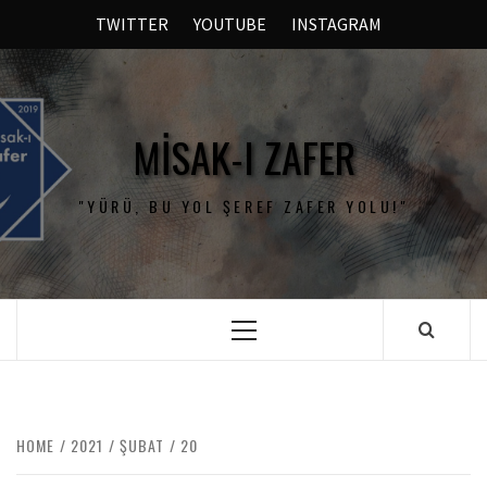
TWITTER
YOUTUBE
INSTAGRAM
MISAK-I ZAFER
"YÜRÜ, BU YOL ŞEREF ZAFER YOLU!"
HOME
2021
ŞUBAT
20