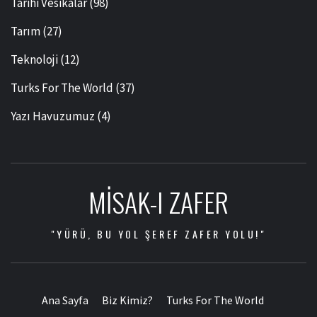
Tarihi Vesikalar
(98)
Tarım
(27)
Teknoloji
(12)
Turks For The World
(37)
Yazı Havuzumuz
(4)
MISAK-I ZAFER
"YÜRÜ, BU YOL ŞEREF ZAFER YOLU!"
Ana Sayfa
Biz Kimiz?
Turks For The World