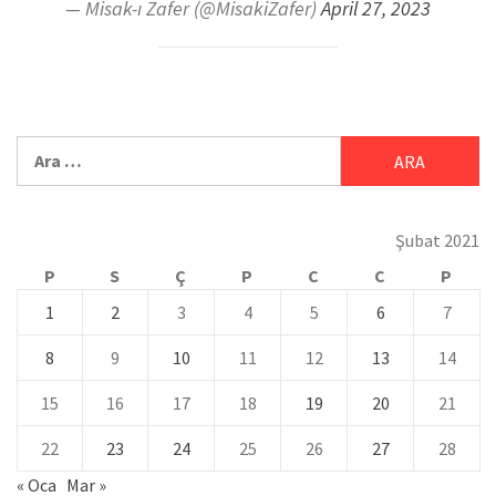
— Misak-ı Zafer (@MisakiZafer)
April 27, 2023
Şubat 2021
P
S
Ç
P
C
C
P
1
2
3
4
5
6
7
8
9
10
11
12
13
14
15
16
17
18
19
20
21
22
23
24
25
26
27
28
« Oca
Mar »