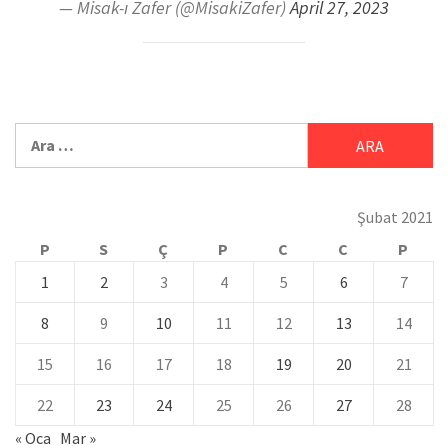
— Misak-ı Zafer (@MisakiZafer)
April 27, 2023
Şubat 2021
P
S
Ç
P
C
C
P
1
2
3
4
5
6
7
8
9
10
11
12
13
14
15
16
17
18
19
20
21
22
23
24
25
26
27
28
« Oca
Mar »