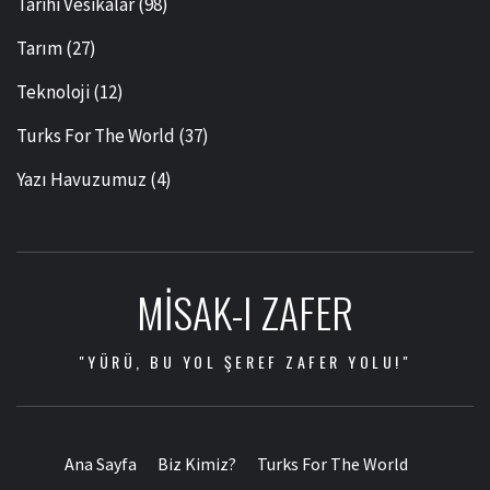
Tarihi Vesikalar
(98)
Tarım
(27)
Teknoloji
(12)
Turks For The World
(37)
Yazı Havuzumuz
(4)
MISAK-I ZAFER
"YÜRÜ, BU YOL ŞEREF ZAFER YOLU!"
Ana Sayfa
Biz Kimiz?
Turks For The World