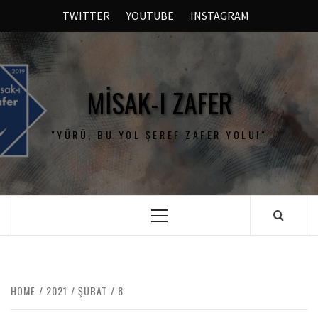
TWITTER
YOUTUBE
INSTAGRAM
MISAK-I ZAFER
"YÜRÜ, BU YOL ŞEREF ZAFER YOLU!"
HOME
2021
ŞUBAT
8