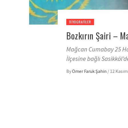
BIYOGRAFILER
Bozkırın Şairi – 
Mağcan Cumabay 25 Haz
İlçesine bağlı Sasikköl
By
Ömer Faruk Şahin
/
12 Kasım