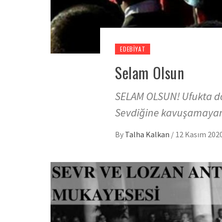
EDEBIYAT
Selam Olsun
SELAM OLSUN! Ufukta do
Sevdiğine kavuşamayan
By
Talha Kalkan
/
12 Kasım 202