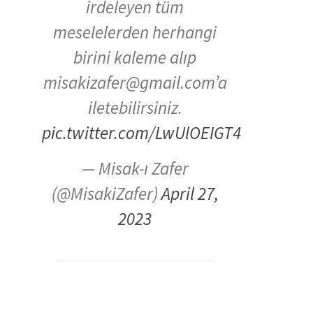
irdeleyen tüm
meselelerden herhangi
birini kaleme alıp
misakizafer@gmail.com’a
iletebilirsiniz.
pic.twitter.com/LwUlOEIGT4
— Misak-ı Zafer
(@MisakiZafer)
April 27,
2023