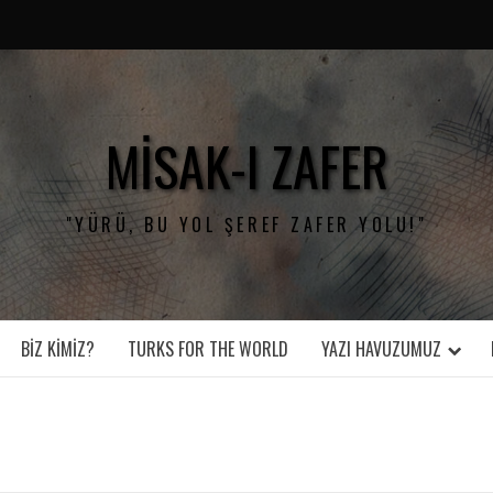
MISAK-I ZAFER
"YÜRÜ, BU YOL ŞEREF ZAFER YOLU!"
BIZ KIMIZ?
TURKS FOR THE WORLD
YAZI HAVUZUMUZ