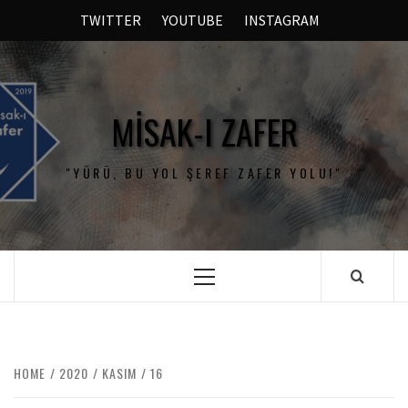
TWITTER
YOUTUBE
INSTAGRAM
MISAK-I ZAFER
"YÜRÜ, BU YOL ŞEREF ZAFER YOLU!"
HOME
2020
KASIM
16