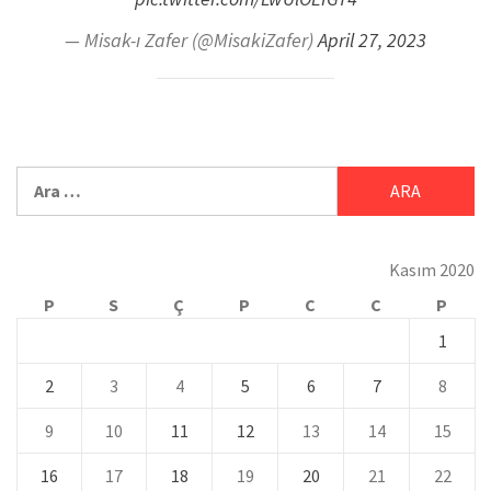
— Misak-ı Zafer (@MisakiZafer)
April 27, 2023
Kasım 2020
P
S
Ç
P
C
C
P
1
2
3
4
5
6
7
8
9
10
11
12
13
14
15
16
17
18
19
20
21
22