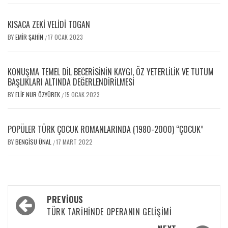
KISACA ZEKİ VELİDİ TOGAN
BY
EMIR ŞAHIN
17 OCAK 2023
/
KONUŞMA TEMEL DIL BECERISININ KAYGI, ÖZ YETERLILIK VE TUTUM
BAŞLIKLARI ALTINDA DEĞERLENDIRILMESI
BY
ELIF NUR ÖZYÜREK
15 OCAK 2023
/
POPÜLER TÜRK ÇOCUK ROMANLARINDA (1980-2000) “ÇOCUK”
BY
BENGISU ÜNAL
17 MART 2022
/
PREVIOUS
TÜRK TARIHINDE OPERANIN GELIŞIMI