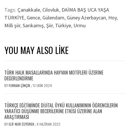
Tags:
Çanakkale
,
Cilovluk
,
DAİMA BAŞ UCA YAŞA
TÜRKİYE
,
Gence
,
Gülendam
,
Güney Azerbaycan
,
Hoy
,
Milli şiir
,
Sarıkamış
,
Şiir
,
Türkiye
,
Urmu
YOU MAY ALSO LIKE
TÜRK HALK MASALLARINDA HAYVAN MOTİFLERİ ÜZERİNE
DEĞERLENDİRME
BY
FURKAN ÇINÇIK
13 EKIM 2024
/
TÜRKÇE EĞITIMINDE DIJITAL ÖYKÜ KULLANIMININ ÖĞRENCILERIN
YARATICI DÜŞÜNME BECERILERINE ETKISI ÜZERINE ALAN
ARAŞTIRMASI
BY
ELIF NUR ÖZYÜREK
8 HAZIRAN 2023
/