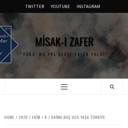
TWITTER
YOUTUBE
INSTAGRAM
MISAK-I ZAFER
"YÜRÜ, BU YOL ŞEREF ZAFER YOLU!"
HOME
2020
EKIM
8
DAIMA BAŞ UCA YAŞA TÜRKIYE