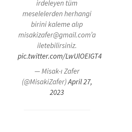
irdeleyen tüm
meselelerden herhangi
birini kaleme alıp
misakizafer@gmail.com’a
iletebilirsiniz.
pic.twitter.com/LwUlOEIGT4
— Misak-ı Zafer
(@MisakiZafer)
April 27,
2023