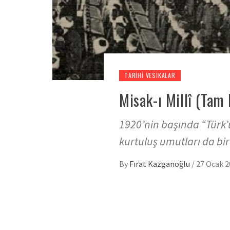
TARIHI VESIKALAR
Misak-ı Millî (Tam
1920’nin başında “Türk’
kurtuluş umutları da bir
By
Fırat Kazganoğlu
/
27 Ocak 2