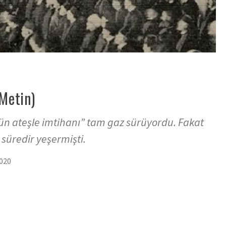
 Metin)
ün ateşle imtihanı” tam gaz sürüyordu. Fakat
 süredir yeşermişti.
020