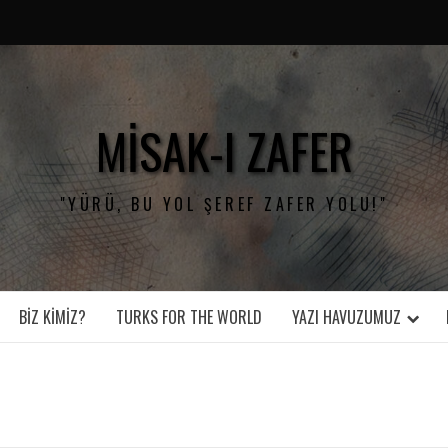
MISAK-I ZAFER
"YÜRÜ, BU YOL ŞEREF ZAFER YOLU!"
BIZ KIMIZ?
TURKS FOR THE WORLD
YAZI HAVUZUMUZ