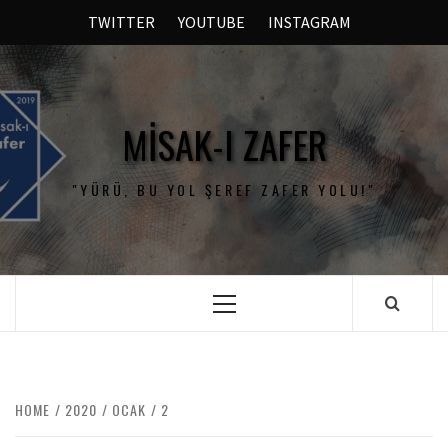
TWITTER
YOUTUBE
INSTAGRAM
MISAK-I ZAFER
"YÜRÜ, BU YOL ŞEREF ZAFER YOLU!"
HOME
2020
OCAK
2