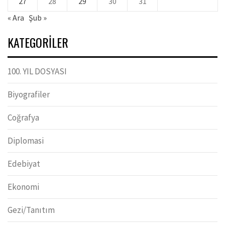
27
28
29
30
31
« Ara
Şub »
KATEGORILER
100. YIL DOSYASI
Biyografiler
Coğrafya
Diplomasi
Edebiyat
Ekonomi
Gezi/Tanıtım