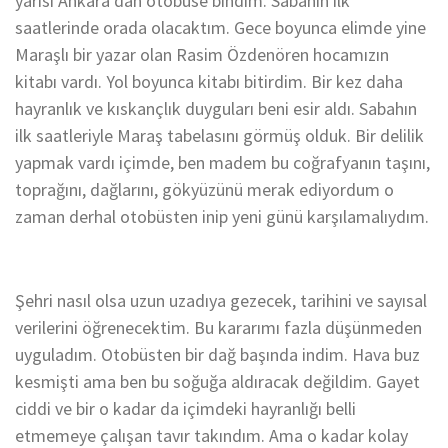
yarısı Ankara’dan otobüse bindim. Sabahın ilk
saatlerinde orada olacaktım. Gece boyunca elimde yine
Maraşlı bir yazar olan Rasim Özdenören hocamızın
kitabı vardı. Yol boyunca kitabı bitirdim. Bir kez daha
hayranlık ve kıskançlık duyguları beni esir aldı. Sabahın
ilk saatleriyle Maraş tabelasını görmüş olduk. Bir delilik
yapmak vardı içimde, ben madem bu coğrafyanın taşını,
toprağını, dağlarını, gökyüzünü merak ediyordum o
zaman derhal otobüsten inip yeni günü karşılamalıydım.
Şehri nasıl olsa uzun uzadıya gezecek, tarihini ve sayısal
verilerini öğrenecektim. Bu kararımı fazla düşünmeden
uyguladım. Otobüsten bir dağ başında indim. Hava buz
kesmişti ama ben bu soğuğa aldıracak değildim. Gayet
ciddi ve bir o kadar da içimdeki hayranlığı belli
etmemeye çalışan tavır takındım. Ama o kadar kolay