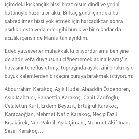
İçimdeki kıskançlık hissi biraz olsun dindi ve yerini
bütünüyle huzura bıraktı. Birkaç günü içimdeki bu
sabredilmez hissi yok etmek için harcadıktan sonra
asırlık dosta veda eder gibi buruk ve bir o kadar da
acizlik içerisinde Maraş’tan ayrıldım.
Edebiyatseverler muhakkak ki biliyordur ama ben yine
de ahde vefa duygusunu çiğnememek adına Maraş’ın
havasını teneffüs etmiş, toprağında ayak izini bırakmış o
büyük kalemlerden birkaçını buraya bırakmak istiyorum:
Abdurrahim Karakoç, Aşık Hüdai, Alaaddin Özdenören,
Aşık Mahzuni, Bahaettin Karakoç, Cahit Zarifoğlu,
Celalettin Kurt, Erdem Beyazıt, Ertuğrul Karakoç,
Karacaoğlan, Mehmet Nafiz Karakoç, Necip Fazıl
Kısakürek, Nuri Pakdil, Aşık Çimani, Mehmet Akif İnan,
Sezai Karakoç…