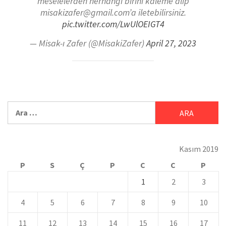
meselelerden herhangi birini kaleme alıp
misakizafer@gmail.com’a iletebilirsiniz.
pic.twitter.com/LwUlOEIGT4
— Misak-ı Zafer (@MisakiZafer)
April 27, 2023
Kasım 2019
P
S
Ç
P
C
C
P
1
2
3
4
5
6
7
8
9
10
11
12
13
14
15
16
17