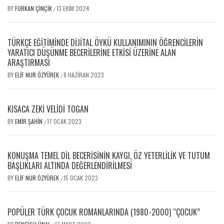
BY
FURKAN ÇINÇIK
13 EKIM 2024
/
TÜRKÇE EĞITIMINDE DIJITAL ÖYKÜ KULLANIMININ ÖĞRENCILERIN
YARATICI DÜŞÜNME BECERILERINE ETKISI ÜZERINE ALAN
ARAŞTIRMASI
BY
ELIF NUR ÖZYÜREK
8 HAZIRAN 2023
/
KISACA ZEKİ VELİDİ TOGAN
BY
EMIR ŞAHIN
17 OCAK 2023
/
KONUŞMA TEMEL DIL BECERISININ KAYGI, ÖZ YETERLILIK VE TUTUM
BAŞLIKLARI ALTINDA DEĞERLENDIRILMESI
BY
ELIF NUR ÖZYÜREK
15 OCAK 2023
/
POPÜLER TÜRK ÇOCUK ROMANLARINDA (1980-2000) “ÇOCUK”