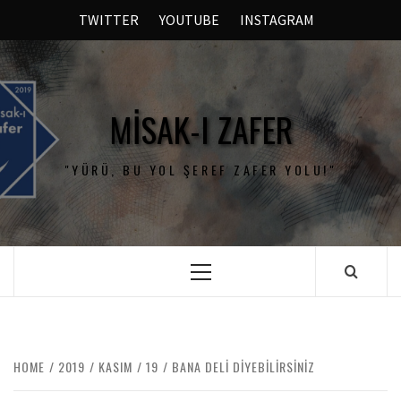
TWITTER
YOUTUBE
INSTAGRAM
MISAK-I ZAFER
"YÜRÜ, BU YOL ŞEREF ZAFER YOLU!"
HOME
2019
KASIM
19
BANA DELİ DİYEBİLİRSİNİZ