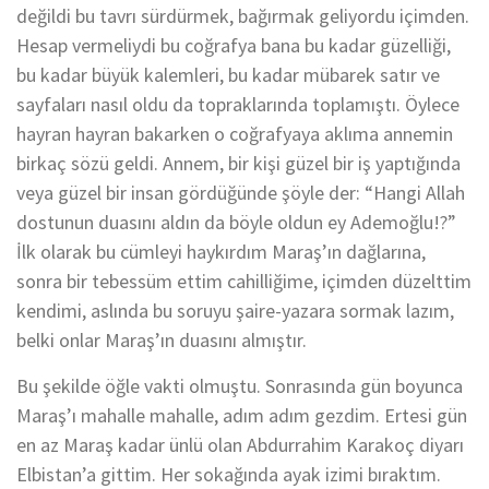
değildi bu tavrı sürdürmek, bağırmak geliyordu içimden.
Hesap vermeliydi bu coğrafya bana bu kadar güzelliği,
bu kadar büyük kalemleri, bu kadar mübarek satır ve
sayfaları nasıl oldu da topraklarında toplamıştı. Öylece
hayran hayran bakarken o coğrafyaya aklıma annemin
birkaç sözü geldi. Annem, bir kişi güzel bir iş yaptığında
veya güzel bir insan gördüğünde şöyle der: “Hangi Allah
dostunun duasını aldın da böyle oldun ey Ademoğlu!?”
İlk olarak bu cümleyi haykırdım Maraş’ın dağlarına,
sonra bir tebessüm ettim cahilliğime, içimden düzelttim
kendimi, aslında bu soruyu şaire-yazara sormak lazım,
belki onlar Maraş’ın duasını almıştır.
Bu şekilde öğle vakti olmuştu. Sonrasında gün boyunca
Maraş’ı mahalle mahalle, adım adım gezdim. Ertesi gün
en az Maraş kadar ünlü olan Abdurrahim Karakoç diyarı
Elbistan’a gittim. Her sokağında ayak izimi bıraktım.