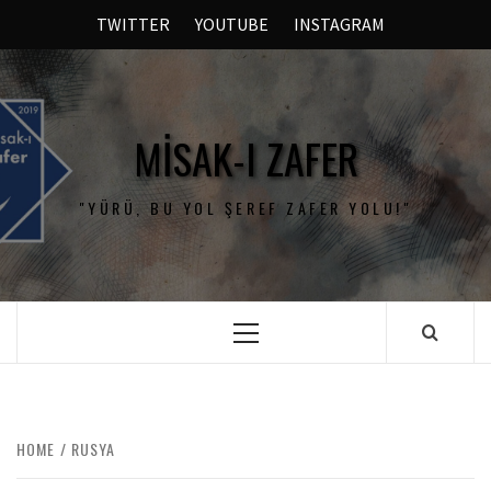
TWITTER
YOUTUBE
INSTAGRAM
MISAK-I ZAFER
"YÜRÜ, BU YOL ŞEREF ZAFER YOLU!"
HOME
RUSYA