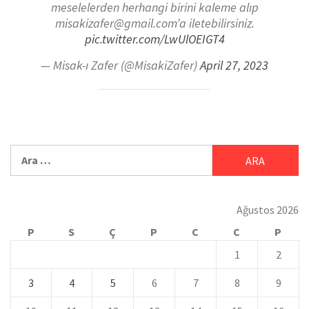
meselelerden herhangi birini kaleme alıp
misakizafer@gmail.com’a iletebilirsiniz.
pic.twitter.com/LwUlOEIGT4
— Misak-ı Zafer (@MisakiZafer)
April 27, 2023
Ağustos 2026
P
S
Ç
P
C
C
P
1
2
3
4
5
6
7
8
9