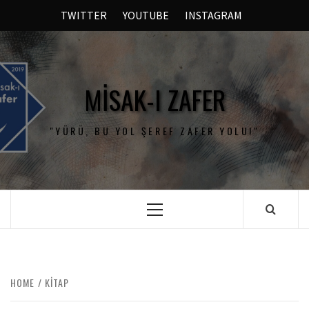
TWITTER
YOUTUBE
INSTAGRAM
MISAK-I ZAFER
"YÜRÜ, BU YOL ŞEREF ZAFER YOLU!"
HOME
KITAP