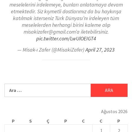
meselelerini irdelemeye, bunları anlatamaya devam
etmektedir. Siz kıymetli dostlarımız da bu haykırışa
katılmak isterseniz Türk Dünyası’nı irdeleyen tüm
meselelerden herhangi birini kaleme alıp
misakizafer@gmail.com’a iletebilirsiniz.
pic.twitter.com/LwUlOEIGT4
— Misak-ı Zafer (@MisakiZafer)
April 27, 2023
Ağustos 2026
P
S
Ç
P
C
C
P
1
2