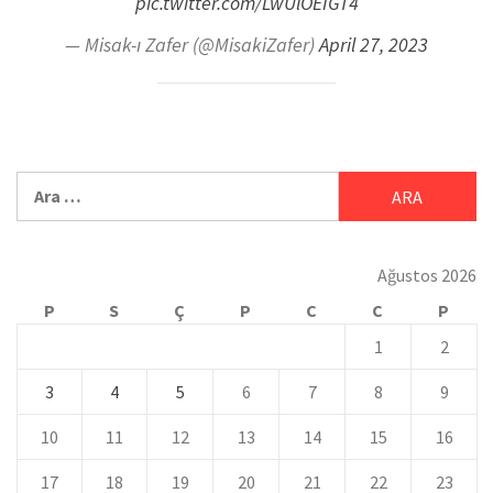
pic.twitter.com/LwUlOEIGT4
— Misak-ı Zafer (@MisakiZafer)
April 27, 2023
Ağustos 2026
P
S
Ç
P
C
C
P
1
2
3
4
5
6
7
8
9
10
11
12
13
14
15
16
17
18
19
20
21
22
23