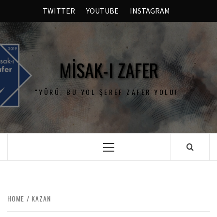
TWITTER
YOUTUBE
INSTAGRAM
MISAK-I ZAFER
"YÜRÜ, BU YOL ŞEREF ZAFER YOLU!"
HOME
KAZAN