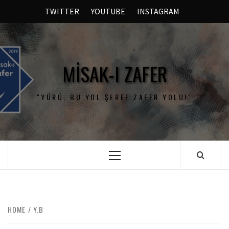
TWITTER
YOUTUBE
INSTAGRAM
MISAK-I ZAFER
"YÜRÜ, BU YOL ŞEREF ZAFER YOLU!"
HOME
Y.B