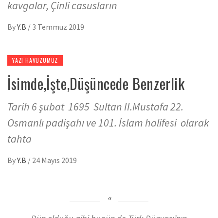
kavgalar, Çinli casusların
By
Y.B
/
3 Temmuz 2019
YAZI HAVUZUMUZ
İsimde,İşte,Düşüncede Benzerlik
Tarih 6 şubat 1695 Sultan II.Mustafa 22.
Osmanlı padişahı ve 101. İslam halifesi olarak
tahta
By
Y.B
/
24 Mayıs 2019