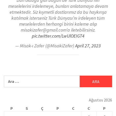
Dün olduğu gibi bugün de Türk Dünyası’nın
meselelerini irdelemeye, bunları anlatamaya devam
etmektedir. Siz kıymetli dostlarımız da bu haykırışa
katılmak isterseniz Türk Dünyası’nı irdeleyen tüm
meselelerden herhangi birini kaleme alıp
misakizafer@gmail.com’a iletebilirsiniz.
pic.twitter.com/LwUlOEIGT4
— Misak-ı Zafer (@MisakiZafer)
April 27, 2023
Ağustos 2026
P
S
Ç
P
C
C
P