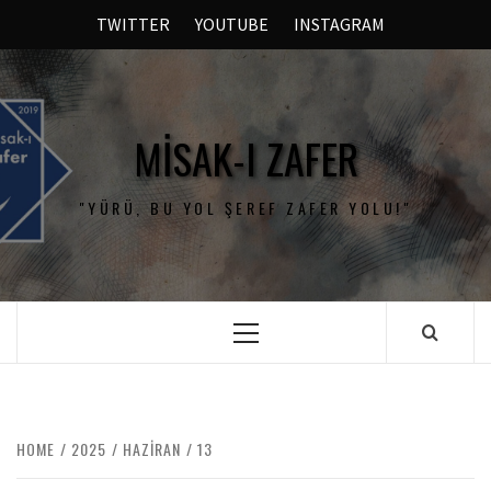
TWITTER
YOUTUBE
INSTAGRAM
MISAK-I ZAFER
"YÜRÜ, BU YOL ŞEREF ZAFER YOLU!"
HOME
2025
HAZIRAN
13