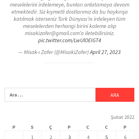
meselelerini irdelemeye, bunları anlatamaya devam
etmektedir. Siz kıymetli dostlarımız da bu haykırışa
katılmak isterseniz Türk Dünyası’nı irdeleyen tüm
meselelerden herhangi birini kaleme alıp
misakizafer@gmail.com’a iletebilirsiniz.
pic.twitter.com/LwUlOEIGT4
— Misak-ı Zafer (@MisakiZafer)
April 27, 2023
Şubat 2022
P
S
Ç
P
C
C
P
1
2
3
4
5
6