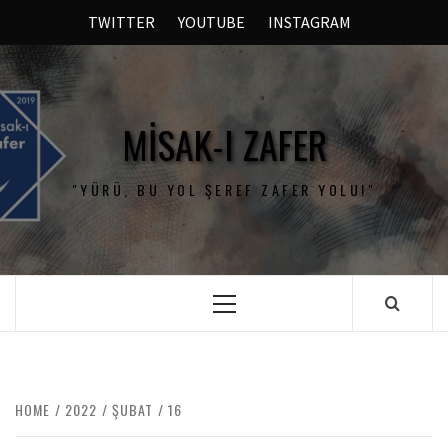
TWITTER
YOUTUBE
INSTAGRAM
MISAK-I ZAFER
"YÜRÜ, BU YOL ŞEREF ZAFER YOLU!"
HOME
2022
ŞUBAT
16