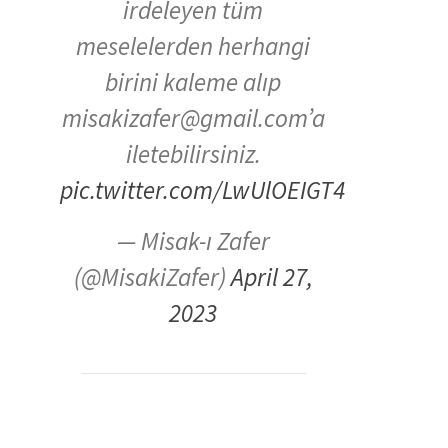
irdeleyen tüm
meselelerden herhangi
birini kaleme alıp
misakizafer@gmail.com’a
iletebilirsiniz.
pic.twitter.com/LwUlOEIGT4
— Misak-ı Zafer
(@MisakiZafer)
April 27,
2023