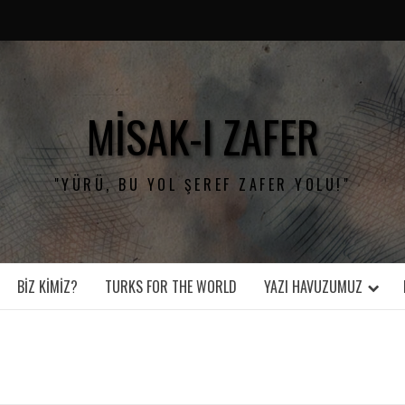
MISAK-I ZAFER
"YÜRÜ, BU YOL ŞEREF ZAFER YOLU!"
BIZ KIMIZ?
TURKS FOR THE WORLD
YAZI HAVUZUMUZ