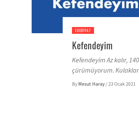
EDEBIYAT
Kefendeyim
Kefendeyim Az kalır, 14
çürümüyorum. Kulakları
By
Mesut Haray
/
23 Ocak 2021