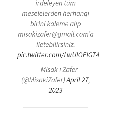
irdeleyen tüm
meselelerden herhangi
birini kaleme alıp
misakizafer@gmail.com’a
iletebilirsiniz.
pic.twitter.com/LwUlOEIGT4
— Misak-ı Zafer
(@MisakiZafer)
April 27,
2023