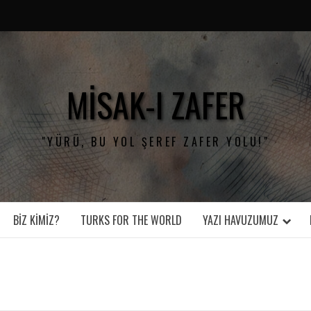
MISAK-I ZAFER
"YÜRÜ, BU YOL ŞEREF ZAFER YOLU!"
BIZ KIMIZ?
TURKS FOR THE WORLD
YAZI HAVUZUMUZ