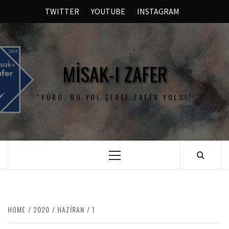
TWITTER
YOUTUBE
INSTAGRAM
MISAK-I ZAFER
"YÜRÜ, BU YOL ŞEREF ZAFER YOLU!"
HOME
2020
HAZIRAN
1