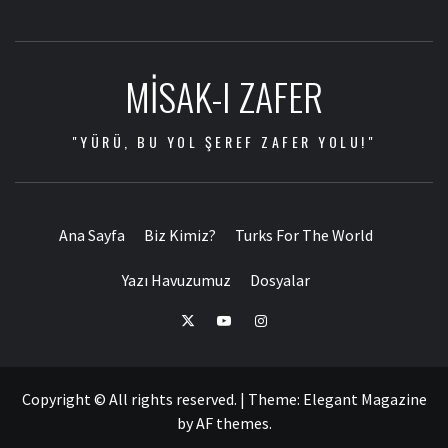
MISAK-I ZAFER
"YÜRÜ, BU YOL ŞEREF ZAFER YOLU!"
Ana Sayfa
Biz Kimiz?
Turks For The World
Yazı Havuzumuz
Dosyalar
Copyright © All rights reserved.
|
Theme:
Elegant Magazine
by
AF themes
.