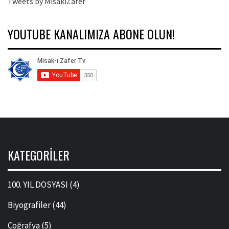
Tweets by MisakiZafer
YOUTUBE KANALIMIZA ABONE OLUN!
KATEGORILER
100. YIL DOSYASI
(4)
Biyografiler
(44)
Coğrafya
(5)