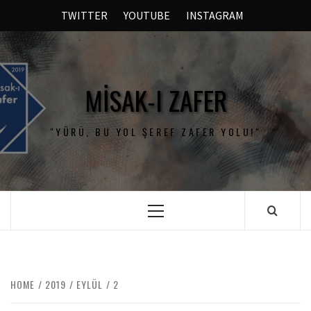
TWITTER
YOUTUBE
INSTAGRAM
MISAK-I ZAFER
"YÜRÜ, BU YOL ŞEREF ZAFER YOLU!"
HOME
2019
EYLÜL
2