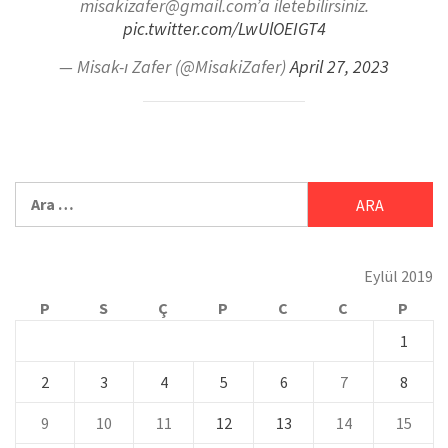
misakizafer@gmail.com’a iletebilirsiniz.
pic.twitter.com/LwUlOEIGT4
— Misak-ı Zafer (@MisakiZafer)
April 27, 2023
Eylül 2019
P
S
Ç
P
C
C
P
1
2
3
4
5
6
7
8
9
10
11
12
13
14
15