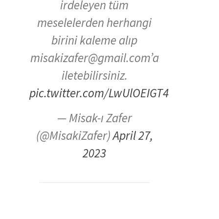
irdeleyen tüm
meselelerden herhangi
birini kaleme alıp
misakizafer@gmail.com’a
iletebilirsiniz.
pic.twitter.com/LwUlOEIGT4
— Misak-ı Zafer
(@MisakiZafer)
April 27,
2023