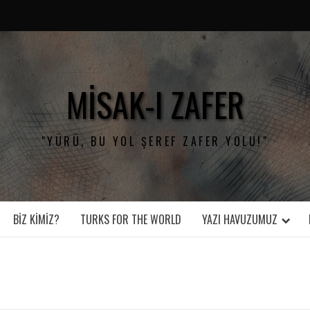
MISAK-I ZAFER
"YÜRÜ, BU YOL ŞEREF ZAFER YOLU!"
BIZ KIMIZ?
TURKS FOR THE WORLD
YAZI HAVUZUMUZ