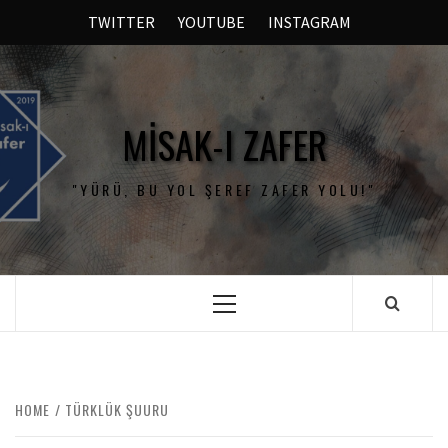
TWITTER
YOUTUBE
INSTAGRAM
MISAK-I ZAFER
"YÜRÜ, BU YOL ŞEREF ZAFER YOLU!"
HOME
TÜRKLÜK ŞUURU