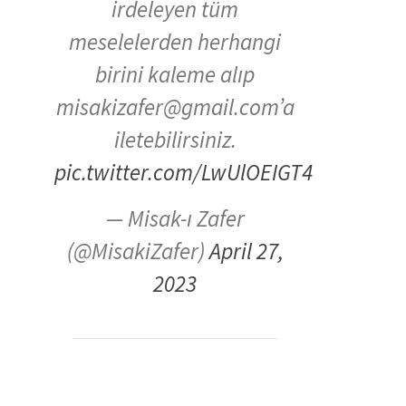
irdeleyen tüm
meselelerden herhangi
birini kaleme alıp
misakizafer@gmail.com’a
iletebilirsiniz.
pic.twitter.com/LwUlOEIGT4
— Misak-ı Zafer
(@MisakiZafer)
April 27,
2023