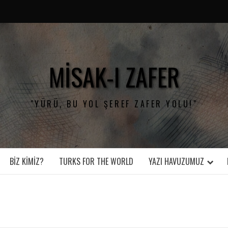
MISAK-I ZAFER
"YÜRÜ, BU YOL ŞEREF ZAFER YOLU!"
BIZ KIMIZ?
TURKS FOR THE WORLD
YAZI HAVUZUMUZ