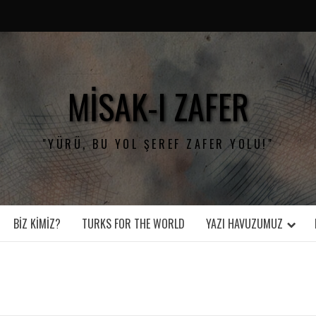
MISAK-I ZAFER
"YÜRÜ, BU YOL ŞEREF ZAFER YOLU!"
BIZ KIMIZ?
TURKS FOR THE WORLD
YAZI HAVUZUMUZ