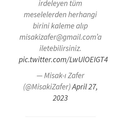
irdeleyen tüm
meselelerden herhangi
birini kaleme alıp
misakizafer@gmail.com’a
iletebilirsiniz.
pic.twitter.com/LwUlOEIGT4
— Misak-ı Zafer
(@MisakiZafer)
April 27,
2023