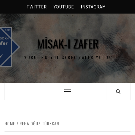
TWITTER
YOUTUBE
INSTAGRAM
MISAK-I ZAFER
"YÜRÜ, BU YOL ŞEREF ZAFER YOLU!"
HOME
REHA OĞUZ TÜRKKAN