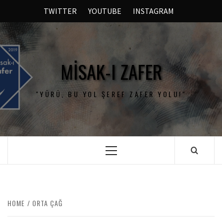
TWITTER
YOUTUBE
INSTAGRAM
MISAK-I ZAFER
"YÜRÜ, BU YOL ŞEREF ZAFER YOLU!"
HOME
ORTA ÇAĞ