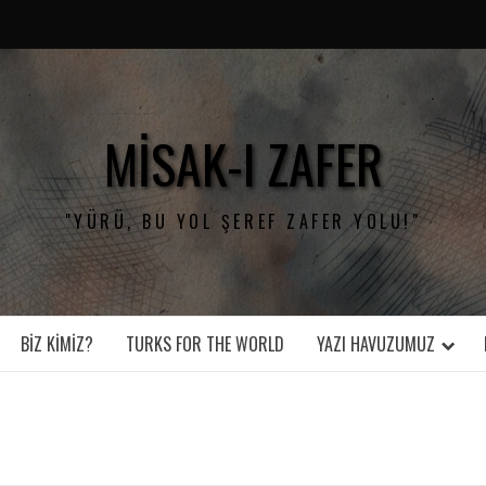
MISAK-I ZAFER
"YÜRÜ, BU YOL ŞEREF ZAFER YOLU!"
BIZ KIMIZ?
TURKS FOR THE WORLD
YAZI HAVUZUMUZ