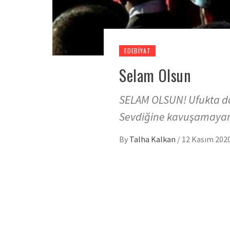
EDEBIYAT
Selam Olsun
SELAM OLSUN! Ufukta do
Sevdiğine kavuşamayan
By
Talha Kalkan
/
12 Kasım 202