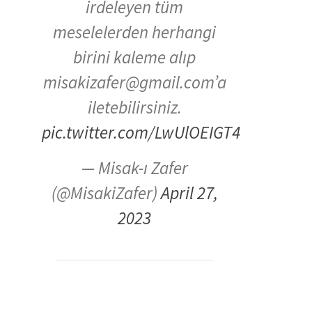
irdeleyen tüm
meselelerden herhangi
birini kaleme alıp
misakizafer@gmail.com’a
iletebilirsiniz.
pic.twitter.com/LwUlOEIGT4
— Misak-ı Zafer
(@MisakiZafer)
April 27,
2023