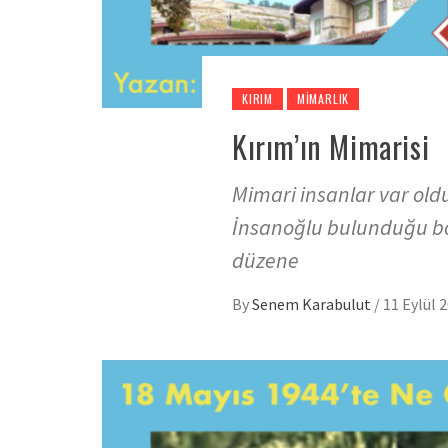
KIRIM
MIMARLIK
Kırım’ın Mimarisi
Mimari insanlar var oldu
İnsanoğlu bulunduğu bö
düzene
By
Senem Karabulut
/
11 Eylül 