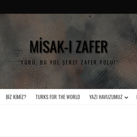
MISAK-I ZAFER
"YÜRÜ, BU YOL ŞEREF ZAFER YOLU!"
BIZ KIMIZ?
TURKS FOR THE WORLD
YAZI HAVUZUMUZ