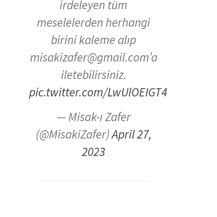
irdeleyen tüm
meselelerden herhangi
birini kaleme alıp
misakizafer@gmail.com’a
iletebilirsiniz.
pic.twitter.com/LwUlOEIGT4
— Misak-ı Zafer
(@MisakiZafer)
April 27,
2023