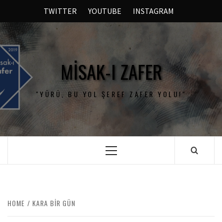
TWITTER
YOUTUBE
INSTAGRAM
MISAK-I ZAFER
"YÜRÜ, BU YOL ŞEREF ZAFER YOLU!"
HOME
KARA BIR GÜN