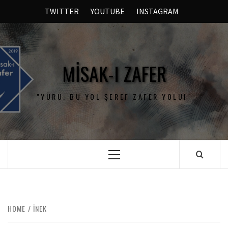
TWITTER
YOUTUBE
INSTAGRAM
MISAK-I ZAFER
"YÜRÜ, BU YOL ŞEREF ZAFER YOLU!"
HOME
İNEK