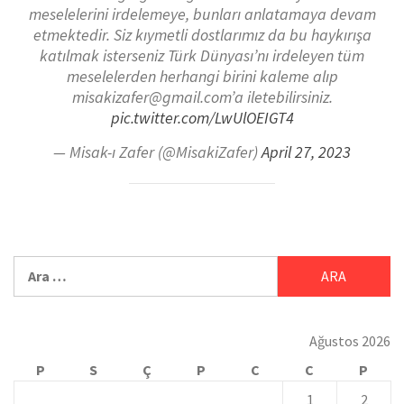
meselelerini irdelemeye, bunları anlatamaya devam
etmektedir. Siz kıymetli dostlarımız da bu haykırışa
katılmak isterseniz Türk Dünyası’nı irdeleyen tüm
meselelerden herhangi birini kaleme alıp
misakizafer@gmail.com’a iletebilirsiniz.
pic.twitter.com/LwUlOEIGT4
— Misak-ı Zafer (@MisakiZafer)
April 27, 2023
Ağustos 2026
P
S
Ç
P
C
C
P
1
2