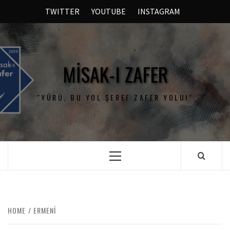
TWITTER
YOUTUBE
INSTAGRAM
MISAK-I ZAFER
"YÜRÜ, BU YOL ŞEREF ZAFER YOLU!"
HOME
ERMENI