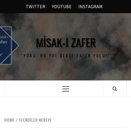
TWITTER
YOUTUBE
INSTAGRAM
MISAK-I ZAFER
"YÜRÜ, BU YOL ŞEREF ZAFER YOLU!"
HOME
EFENDILER NEREYE