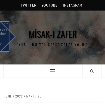
TWITTER
YOUTUBE
INSTAGRAM
MISAK-I ZAFER
"YÜRÜ, BU YOL ŞEREF ZAFER YOLU!"
HOME
2022
MART
28