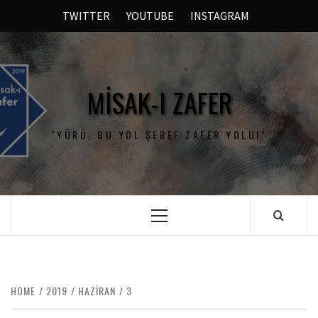
TWITTER
YOUTUBE
INSTAGRAM
MISAK-I ZAFER
"YÜRÜ, BU YOL ŞEREF ZAFER YOLU!"
HOME
2019
HAZIRAN
3